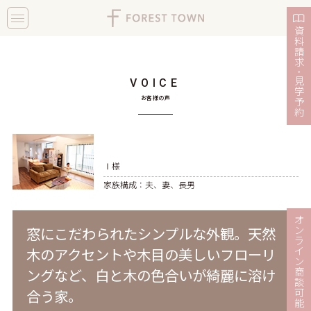
toggle
navigation
資
料
請
求
・
見
VOICE
学
お客様の声
予
約
Ⅰ様
家族構成：夫、妻、長男
オ
ン
窓にこだわられたシンプルな外観。天然
ラ
イ
木のアクセントや木目の美しいフローリ
ン
商
ングなど、白と木の色合いが綺麗に溶け
談
可
合う家。
能