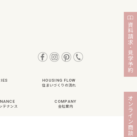
資
料
請
求
・
見
学
予
約
IES
HOUSING FLOW
住まいづくりの流れ
オ
ENANCE
COMPANY
ン
ンテナンス
会社案内
ラ
イ
ン
商
談