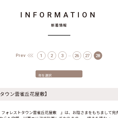
INFORMATION
新着情報
…
Prev
1
2
3
26
27
28
タウン雲雀丘花屋敷】
 フォレストタウン雲雀丘花屋敷 』は、お陰さまをもちまして完