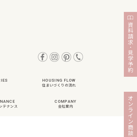
資
料
請
求
・
見
学
予
約
IES
HOUSING FLOW
住まいづくりの流れ
オ
ENANCE
COMPANY
ン
ンテナンス
会社案内
ラ
イ
ン
商
談