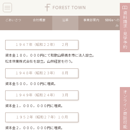
toggle
navigation
資
料
ごあいさつ
会社概要
沿革
事業部案内
SDGsへの取り組
請
求
み
・
見
学
予
１９４７年（昭和２２年） ２月
約
資本金１８０，０００円にて和歌山県橋本市に法人設立。
松本林業株式会社を設立。山林経営を行う。
１９４８年（昭和２３年） ８月
資本金５００，０００円に増資。
オ
１９４９年（昭和２４年） ３月
ン
ラ
イ
資本金１，０００，０００円に増資。
ン
商
１９５２年（昭和２７年）１０月
談
可
能
資本金２，０００，０００円に増資。