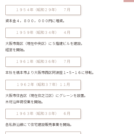
１９５４年（昭和２９年） ７月
資本金４，８００，０００円に増資。
１９５９年（昭和３４年） ４月
大阪市南区（現在中央区）に５階建ビルを建設。
経営を開始。
１９６１年（昭和３６年） ７月
本社を橋本市より大阪市西区阿波座１−５−１６に移転。
１９６２年（昭和３７年）１１月
大阪市住吉区（現在住之江区）にグレーンを設置。
木材沿岸荷役業を開始。
１９６３年（昭和３８年） ６月
各私鉄沿線にて住宅建設販売事業を開始。