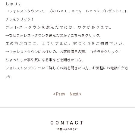
し ま す 。
→フォレストタウンシリーズの Ｇａｌｌｅｒｙ Ｂｏｏｋ プレゼント！コ
チラをクリック！
フ ォ レ ス ト タ ウ ン を 選 ん だ の に は 、 ワ ケ が あ り ま す 。
→なぜフォレストタウンを選んだのか？こちらをクリック。
生 の 声 が コ コ に 。 よ り リ ア ル に 、 家 づ く り を ご 想 像 下 さ い 。
→フォレストタウンにお住いの、お客様満足の声。 コチラをクリック！
ちょっとした事や気になる事などを聞きたい方、
フォレストタウンについて詳しくお話を聞きたい方、お気軽にお電話くださ
い。
< Prev
Next >
CONTACT
お問い合わせなど