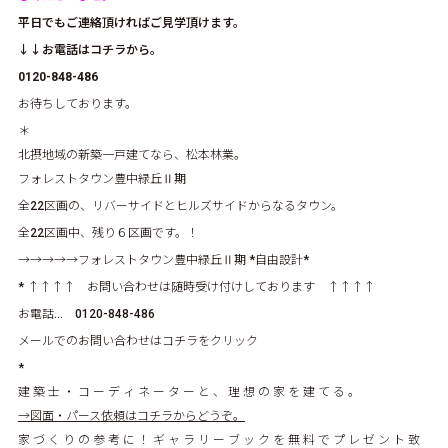
平日でもご連絡頂ければご見学頂けます。
↓↓お電話はコチラから。
0120-848-486
お待ちしております。
＊
北摂地域の新築一戸建てなら、松本林業。
フォレストタウン豊中緑丘Ⅱ期
全22区画の、リバーサイドとヒルズサイドからなるタウン。
全22区画中、残り６区画です。！
→→→→→
フォレストタウン豊中緑丘Ⅱ期
*自由設計*
* ↑↑↑↑ お問い合わせは随時受け付けしております ↑↑↑↑
お電話… 0120-848-486
メールでのお問い合わせはコチラをクリック
*
建 築 士 ・ コ ー デ ィ ネ ー タ ー と 、 理 想 の 家 を 建 て る 。
→図面・パース依頼はコチラからどうぞ。
家 づ く り の 参 考 に ！ ギ ャ ラ リ ー ブ ッ ク を 無 料 で プ レ ゼ ン ト 致