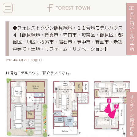
toggle
navigation
資
料
請
求
◆フォレストタウン鶴見緑地・１１号地モデルハウス
・
４【鶴見緑地・門真市・守口市・城東区・鶴見区・都
見
学
島区・旭区・枚方市・高石市・豊中市・箕面市・新築
予
戸建て・土地・リフォーム・リノベーション】
約
《2014年1月28日火曜日》
11号地モデルハウスご紹介ラストです。
オ
ン
ラ
イ
ン
商
談
可
能