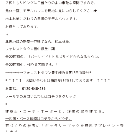
２棟ともリビングは日当たりのよい素敵な空間ですので、
是非一度、モデルハウスを現地に見にいらしてください★
松本林業こだわりの自慢のモデルハウスです。
お待ちしております。
＊
北摂地域の新築一戸建てなら、松本林業。
フォレストタウン豊中緑丘Ⅱ期
全22区画の、リバーサイドとヒルズサイドからなるタウン。
全22区画中、残り６区画です。！
→→→→→
フォレストタウン豊中緑丘Ⅱ期
*自由設計*
* ↑↑↑↑ お問い合わせは随時受け付けしております ↑↑↑↑
お電話… 0120-848-486
メールでのお問い合わせはコチラをクリック
*
建 築 士 ・ コ ー デ ィ ネ ー タ ー と 、 理 想 の 家 を 建 て る 。
→図面・パース依頼はコチラからどうぞ。
家 づ く り の 参 考 に ！ ギ ャ ラ リ ー ブ ッ ク を 無 料 で プ レ ゼ ン ト 致
し ま す 。