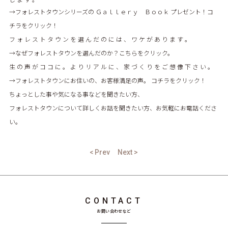
→フォレストタウンシリーズの Ｇａｌｌｅｒｙ Ｂｏｏｋ プレゼント！コ
チラをクリック！
フ ォ レ ス ト タ ウ ン を 選 ん だ の に は 、 ワ ケ が あ り ま す 。
→なぜフォレストタウンを選んだのか？こちらをクリック。
生 の 声 が コ コ に 。 よ り リ ア ル に 、 家 づ く り を ご 想 像 下 さ い 。
→フォレストタウンにお住いの、お客様満足の声。 コチラをクリック！
ちょっとした事や気になる事などを聞きたい方、
フォレストタウンについて詳しくお話を聞きたい方、お気軽にお電話くださ
い。
< Prev
Next >
CONTACT
お問い合わせなど