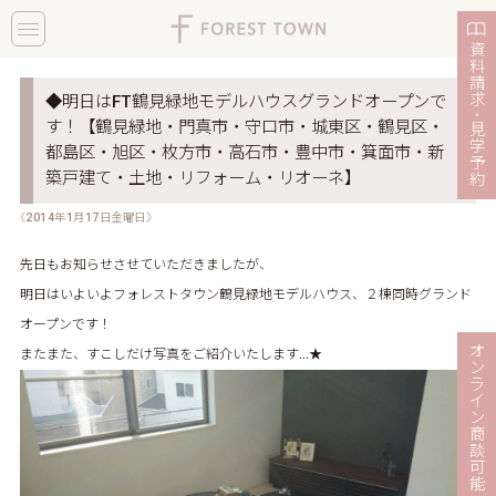
toggle
navigation
資
料
請
求
◆明日はFT鶴見緑地モデルハウスグランドオープンで
・
す！【鶴見緑地・門真市・守口市・城東区・鶴見区・
見
学
都島区・旭区・枚方市・高石市・豊中市・箕面市・新
予
築戸建て・土地・リフォーム・リオーネ】
約
《2014年1月17日金曜日》
先日もお知らせさせていただきましたが、
明日はいよいよフォレストタウン鶴見緑地モデルハウス、２棟同時グランド
オープンです！
オ
またまた、すこしだけ写真をご紹介いたします…★
ン
ラ
イ
ン
商
談
可
能