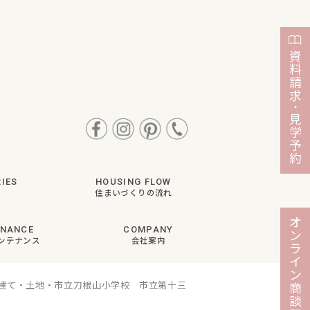
資
料
請
求
・
見
学
予
約
IES
HOUSING FLOW
住まいづくりの流れ
オ
ENANCE
COMPANY
ン
ンテナンス
会社案内
ラ
イ
ン
戸建て・土地・市立刀根山小学校 市立第十三
商
談