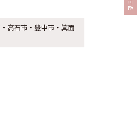
可
能
市・高石市・豊中市・箕面