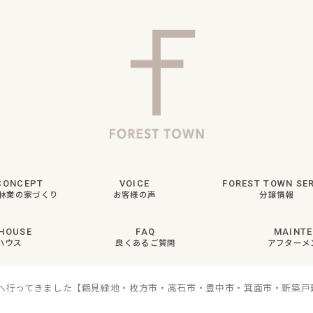
CONCEPT
VOICE
FOREST TOWN SER
林業の家づくり
お客様の声
分譲情報
HOUSE
FAQ
MAINT
ハウス
良くあるご質問
アフターメ
ーへ行ってきました【鶴見緑地・枚方市・高石市・豊中市・箕面市・新築