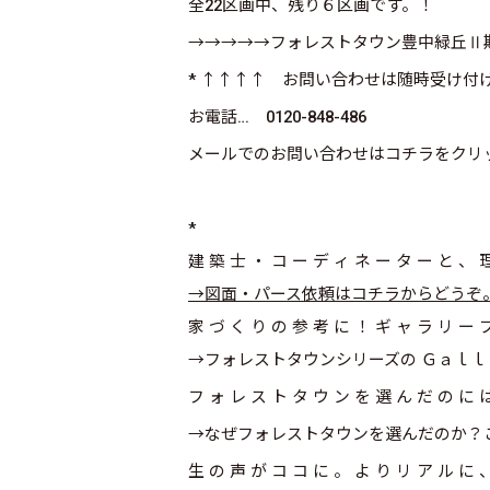
全22区画中、残り６区画です。！
→→→→→
フォレストタウン豊中緑丘Ⅱ
* ↑↑↑↑ お問い合わせは随時受け付
お電話… 0120-848-486
メールでのお問い合わせはコチラをクリ
*
建 築 士 ・ コ ー デ ィ ネ ー タ ー と 、 
→図面・パース依頼はコチラからどうぞ
家 づ く り の 参 考 に ！ ギ ャ ラ リ ー 
→フォレストタウンシリーズの Ｇａｌｌ
フ ォ レ ス ト タ ウ ン を 選 ん だ の に 
→なぜフォレストタウンを選んだのか？
生 の 声 が コ コ に 。 よ り リ ア ル に 