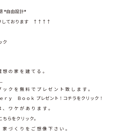
期
*自由設計*
けしております ↑↑↑↑
ック
理 想 の 家 を 建 て る 。
。
ブ ッ ク を 無 料 で プ レ ゼ ン ト 致 し ま す 。
ｅｒｙ Ｂｏｏｋ プレゼント！コチラをクリック！
は 、 ワ ケ が あ り ま す 。
こちらをクリック。
、 家 づ く り を ご 想 像 下 さ い 。