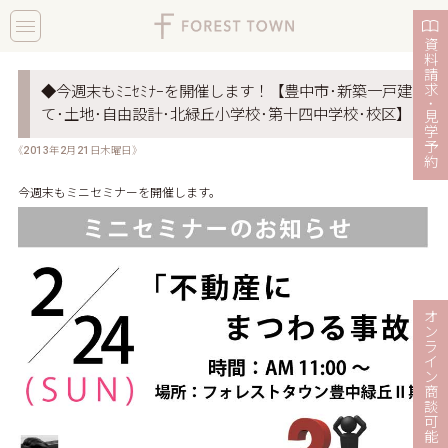
toggle
navigation
資
料
請
求
◆今週末もﾐﾆｾﾐﾅｰを開催します！【豊中市･新築一戸建
・
て･土地･自由設計･北緑丘小学校･第十四中学校･校区】
見
学
予
《2013年2月21日木曜日》
約
今週末もミニセミナーを開催します。
オ
ン
ラ
イ
ン
商
談
可
能