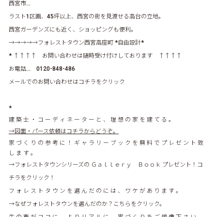
西宮市…
ラスト1区画、45坪以上、西宮の街を見渡せる高台の立地。
西宮ガーデンズにも近く、ショッピングも便利。
→→→→→
フォレストタウン西宮高座町
*自由設計*
* ↑↑↑↑ お問い合わせは随時受け付けしております ↑↑↑↑
お電話… 0120-848-486
メールでのお問い合わせはコチラをクリック
*
建 築 士 ・ コ ー デ ィ ネ ー タ ー と 、 理 想 の 家 を 建 て る 。
→図面・パース依頼はコチラからどうぞ。
家 づ く り の 参 考 に ！ ギ ャ ラ リ ー ブ ッ ク を 無 料 で プ レ ゼ ン ト 致
し ま す 。
→フォレストタウンシリーズの Ｇａｌｌｅｒｙ Ｂｏｏｋ プレゼント！コ
チラをクリック！
フ ォ レ ス ト タ ウ ン を 選 ん だ の に は 、 ワ ケ が あ り ま す 。
→なぜフォレストタウンを選んだのか？こちらをクリック。
生 の 声 が コ コ に 。 よ り リ ア ル に 、 家 づ く り を ご 想 像 下 さ い 。