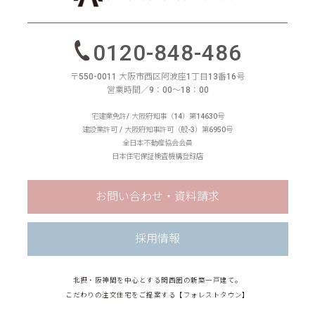
0120-848-486
〒550-0011 大阪市西区阿波座1丁目13番16号
営業時間／9：00〜18：00
宅建業免許/ 大阪府知事（14）第14630号
建設業許可 / 大阪府知事許可（般-3）第6950号
全日本不動産協会会員
日本住宅保証検査機構登録店
お問い合わせ・資料請求
採用情報
北摂・阪神間を中心とする関西圏の新築一戸建て。
こだわりの注文住宅をご提案する【フォレストタウン】