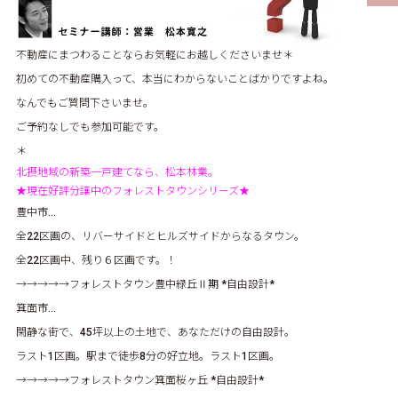
不動産にまつわることならお気軽にお越しくださいませ＊
初めての不動産購入って、本当にわからないことばかりですよね。
なんでもご質問下さいませ。
ご予約なしでも参加可能です。
＊
北摂地域の新築一戸建てなら、松本林業。
★現在好評分譲中のフォレストタウンシリーズ★
豊中市…
全22区画の、リバーサイドとヒルズサイドからなるタウン。
全22区画中、残り６区画です。！
→→→→→
フォレストタウン豊中緑丘Ⅱ期
*自由設計*
箕面市…
閑静な街で、45坪以上の土地で、あなただけの自由設計。
ラスト1区画。駅まで徒歩8分の好立地。ラスト1区画。
→→→→→
フォレストタウン箕面桜ヶ丘
*自由設計*