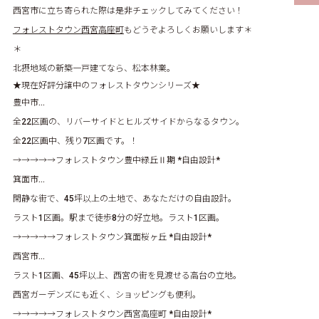
西宮市に立ち寄られた際は是非チェックしてみてください！
フォレストタウン西宮高座町
もどうぞよろしくお願いします＊
＊
北摂地域の新築一戸建てなら、松本林業。
★現在好評分譲中のフォレストタウンシリーズ★
豊中市…
全22区画の、リバーサイドとヒルズサイドからなるタウン。
全22区画中、残り7区画です。！
→→→→→
フォレストタウン豊中緑丘Ⅱ期
*自由設計*
箕面市…
閑静な街で、45坪以上の土地で、あなただけの自由設計。
ラスト1区画。駅まで徒歩8分の好立地。ラスト1区画。
→→→→→
フォレストタウン箕面桜ヶ丘
*自由設計*
西宮市…
ラスト1区画、45坪以上、西宮の街を見渡せる高台の立地。
西宮ガーデンズにも近く、ショッピングも便利。
→→→→→
フォレストタウン西宮高座町
*自由設計*