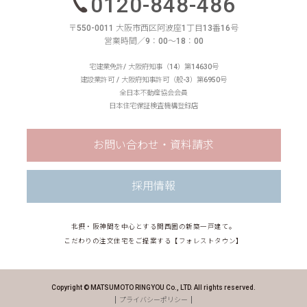
0120-848-486
〒550-0011 大阪市西区阿波座1丁目13番16号
営業時間／9：00〜18：00
宅建業免許/ 大阪府知事（14）第14630号
建設業許可 / 大阪府知事許可（般-3）第6950号
全日本不動産協会会員
日本住宅保証検査機構登録店
お問い合わせ・資料請求
採用情報
北摂・阪神間を中心とする関西圏の新築一戸建て。
こだわりの注文住宅をご提案する【フォレストタウン】
Copyright © MATSUMOTO RINGYOU Co., LTD. All rights reserved.
プライバシーポリシー