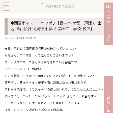
toggle
navigation
資
料
請
求
◆西宮市はスイーツの街♪【豊中市･新築一戸建て･土
・
地･自由設計･北緑丘小学校･第十四中学校･校区】
見
学
予
《2012年11月21日水曜日》
約
先日、テレビで西宮市の特集が放送されていました＊
みなさん、ウラマヨ！って見たことございますか？
ブラックマヨネーズさんが司会をされている番組です。
「ウラ街ック天国～西宮編～」
という特集で、なかでも印象にのこったのがスイーツ特集でした！
オ
西宮市は、昔からドイツ菓子を嗜む習慣があった街だそうで、
ン
ラ
それから現在のようにスイーツの街と言われるようになったんだとか＊＊
イ
ン
個人的に行ってみたいのが
ミッシェルバッハ
さんというお店です＊
商
談
↑マカロンがのったケーキがとっても美味しそうです★
可
ほかにもスイーツ店がいっぱいある西宮市。
能