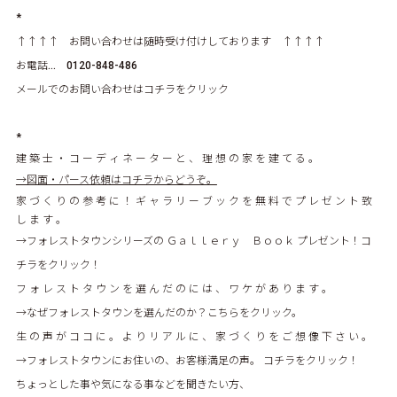
*
↑↑↑↑ お問い合わせは随時受け付けしております ↑↑↑↑
お電話… 0120-848-486
メールでのお問い合わせはコチラをクリック
*
建 築 士 ・ コ ー デ ィ ネ ー タ ー と 、 理 想 の 家 を 建 て る 。
→図面・パース依頼はコチラからどうぞ。
家 づ く り の 参 考 に ！ ギ ャ ラ リ ー ブ ッ ク を 無 料 で プ レ ゼ ン ト 致
し ま す 。
→フォレストタウンシリーズの Ｇａｌｌｅｒｙ Ｂｏｏｋ プレゼント！コ
チラをクリック！
フ ォ レ ス ト タ ウ ン を 選 ん だ の に は 、 ワ ケ が あ り ま す 。
→なぜフォレストタウンを選んだのか？こちらをクリック。
生 の 声 が コ コ に 。 よ り リ ア ル に 、 家 づ く り を ご 想 像 下 さ い 。
→フォレストタウンにお住いの、お客様満足の声。 コチラをクリック！
ちょっとした事や気になる事などを聞きたい方、