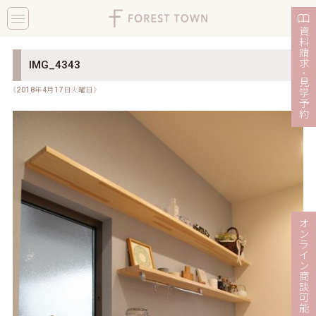
toggle
navigation
資
料
請
求
IMG_4343
・
見
《2018年4月17日火曜日》
学
予
約
オ
ン
ラ
イ
ン
商
談
可
能