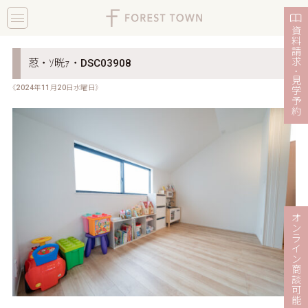
toggle
navigation
資
料
請
求
荵・ｿ晄ｧ・DSC03908
・
見
《2024年11月20日水曜日》
学
予
約
オ
ン
ラ
イ
ン
商
談
可
能