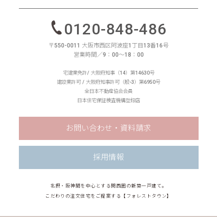
0120-848-486
〒550-0011 大阪市西区阿波座1丁目13番16号
営業時間／9：00〜18：00
宅建業免許/ 大阪府知事（14）第14630号
建設業許可 / 大阪府知事許可（般-3）第6950号
全日本不動産協会会員
日本住宅保証検査機構登録店
お問い合わせ・資料請求
採用情報
北摂・阪神間を中心とする関西圏の新築一戸建て。
こだわりの注文住宅をご提案する【フォレストタウン】