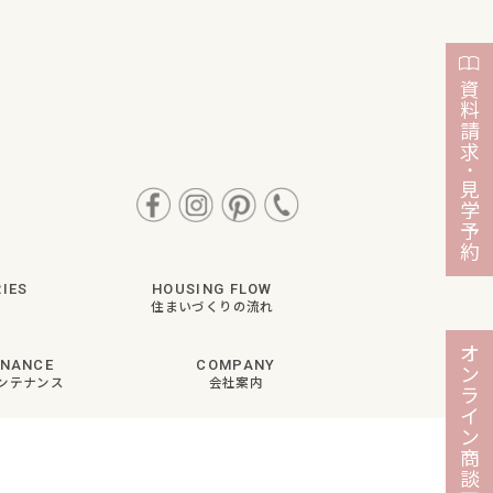
資
料
請
求
・
見
学
予
約
IES
HOUSING FLOW
住まいづくりの流れ
オ
ENANCE
COMPANY
ン
ンテナンス
会社案内
ラ
イ
ン
商
談