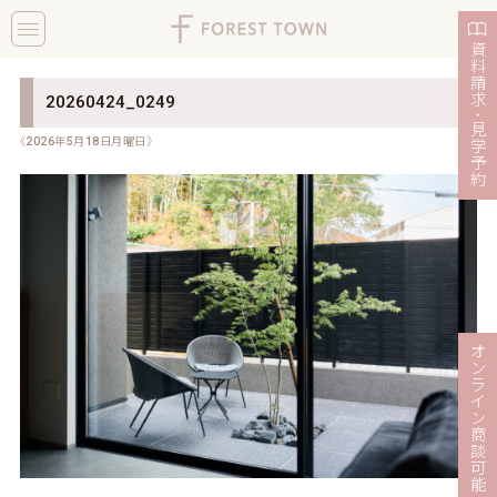
toggle
navigation
資
料
請
求
20260424_0249
・
見
《2026年5月18日月曜日》
学
予
約
オ
ン
ラ
イ
ン
商
談
可
能