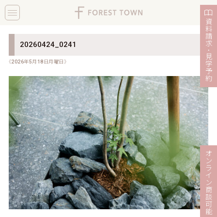
toggle
navigation
資
料
請
求
20260424_0241
・
見
《2026年5月18日月曜日》
学
予
約
オ
ン
ラ
イ
ン
商
談
可
能