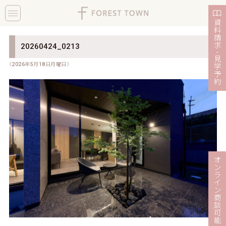
toggle
navigation
資
料
請
求
20260424_0213
・
見
《2026年5月18日月曜日》
学
予
約
オ
ン
ラ
イ
ン
商
談
可
能