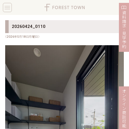
toggle
navigation
資
料
請
求
20260424_0110
・
見
《2026年5月18日月曜日》
学
予
約
オ
ン
ラ
イ
ン
商
談
可
能