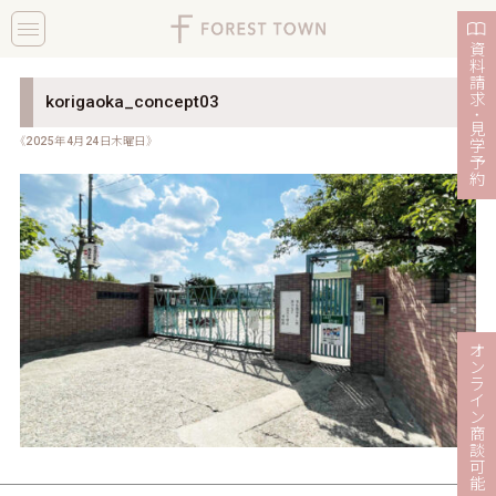
toggle
navigation
資
料
請
求
korigaoka_concept03
・
見
《2025年4月24日木曜日》
学
予
約
オ
ン
ラ
イ
ン
商
談
可
能