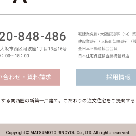
20-848-486
宅建業免許/ 大阪府知事（14）第1
建設業許可 / 大阪府知事許可（般-
11 大阪市西区阿波座1丁目13番16号
全日本不動産協会会員
：00〜18：00
日本住宅保証検査機構登録店
い合わせ・資料請求
採用情報
とする関西圏の新築一戸建て。
こだわりの注文住宅をご提案する
Copyright © MATSUMOTO RINGYOU Co., LTD. All rights reserved.