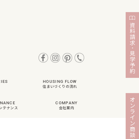
資
料
請
求
・
見
学
予
約
IES
HOUSING FLOW
住まいづくりの流れ
オ
ENANCE
COMPANY
ン
ンテナンス
会社案内
ラ
イ
ン
商
談