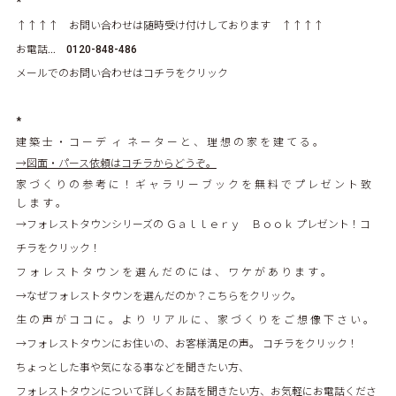
*
↑↑↑↑ お問い合わせは随時受け付けしております ↑↑↑↑
お電話… 0120-848-486
メールでのお問い合わせはコチラをクリック
*
建 築 士 ・ コ ー デ ィ ネ ー タ ー と 、 理 想 の 家 を 建 て る 。
→図面・パース依頼はコチラからどうぞ。
家 づ く り の 参 考 に ！ ギ ャ ラ リ ー ブ ッ ク を 無 料 で プ レ ゼ ン ト 致
し ま す 。
→フォレストタウンシリーズの Ｇａｌｌｅｒｙ Ｂｏｏｋ プレゼント！コ
チラをクリック！
フ ォ レ ス ト タ ウ ン を 選 ん だ の に は 、 ワ ケ が あ り ま す 。
→なぜフォレストタウンを選んだのか？こちらをクリック。
生 の 声 が コ コ に 。 よ り リ ア ル に 、 家 づ く り を ご 想 像 下 さ い 。
→フォレストタウンにお住いの、お客様満足の声。 コチラをクリック！
ちょっとした事や気になる事などを聞きたい方、
フォレストタウンについて詳しくお話を聞きたい方、お気軽にお電話くださ