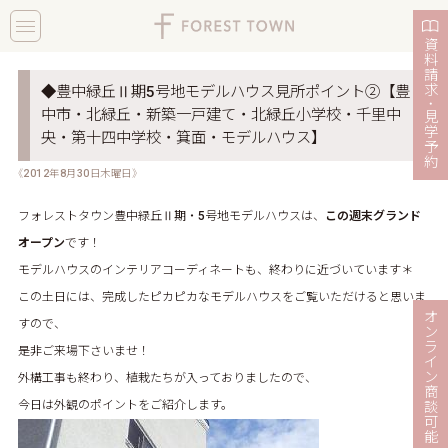
toggle
navigation
資
料
請
求
◆豊中緑丘Ⅱ期5号地モデルハウス見所ポイント②【豊
・
中市・北緑丘・新築一戸建て・北緑丘小学校・千里中
見
学
央・第十四中学校・箕面・モデルハウス】
予
約
《2012年8月30日木曜日》
フォレストタウン豊中緑丘Ⅱ期・5号地モデルハウスは、
この週末グランド
オープン
です！
モデルハウスのインテリアコーディネートも、終わりに近づいています＊
この土日には、完成したピカピカなモデルハウスをご覧いただけると思いま
オ
すので、
ン
ラ
是非ご来場下さいませ！
イ
ン
外構工事も終わり、植栽たちが入っておりましたので、
商
今日は外観のポイントをご紹介します。
談
可
能