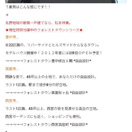
↑裏側はこんな感じです！！
＊
北摂地域の新築一戸建てなら、松本林業。
★現在好評分譲中のフォレストタウンシリーズ★
豊中市…
全22区画の、リバーサイドとヒルズサイドからなるタウン。
モデルハウス開催中！２０１２年夏には2棟目ＯＰＥＮ予定！
→→→→→
フォレストタウン豊中緑丘Ⅱ期
*自由設計*
箕面市…
閑静な街で、45坪以上の土地で、あなただけの自由設計。
ラスト1区画。駅まで徒歩8分の好立地。
→→→→→
フォレストタウン箕面桜ヶ丘
*自由設計*
西宮市…
ラスト1区画、45坪以上、西宮の街を見渡せる高台の立地。
西宮ガーデンズにも近く、ショッピングも便利。
→→→→→
フォレストタウン西宮高座町
*自由設計*