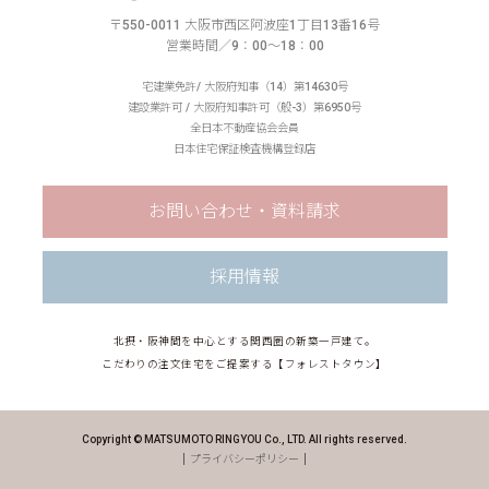
〒550-0011 大阪市西区阿波座1丁目13番16号
営業時間／9：00〜18：00
宅建業免許/ 大阪府知事（14）第14630号
建設業許可 / 大阪府知事許可（般-3）第6950号
全日本不動産協会会員
日本住宅保証検査機構登録店
お問い合わせ・資料請求
採用情報
北摂・阪神間を中心とする関西圏の新築一戸建て。
こだわりの注文住宅をご提案する【フォレストタウン】
Copyright © MATSUMOTO RINGYOU Co., LTD. All rights reserved.
プライバシーポリシー