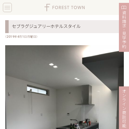
toggle
navigation
資
料
請
求
セブラグジュアリーホテルスタイル
・
見
《2019年4月1日月曜日》
学
予
約
オ
ン
ラ
イ
ン
商
談
可
能