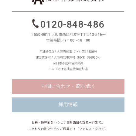
0120-848-486
〒550-0011 大阪市西区阿波座1丁目13番16号
営業時間／9：00〜18：00
宅建業免許/ 大阪府知事（14）第14630号
建設業許可 / 大阪府知事許可（般-3）第6950号
全日本不動産協会会員
日本住宅保証検査機構登録店
お問い合わせ・資料請求
採用情報
北摂・阪神間を中心とする関西圏の新築一戸建て。
こだわりの注文住宅をご提案する【フォレストタウン】